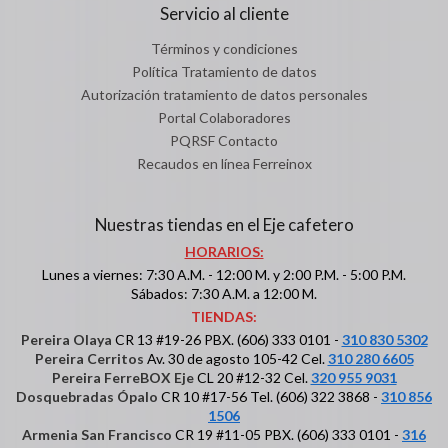
Servicio al cliente
Términos y condiciones
Política Tratamiento de datos
Autorización tratamiento de datos personales
Portal Colaboradores
PQRSF Contacto
Recaudos en línea Ferreinox
Nuestras tiendas en el Eje cafetero
HORARIOS:
Lunes a viernes: 7:30 A.M. - 12:00 M. y 2:00 P.M. - 5:00 P.M.
Sábados: 7:30 A.M. a 12:00 M.
TIENDAS:
Pereira Olaya
CR 13 #19-26 PBX. (606) 333 0101 -
310 830 5302
Pereira Cerritos
Av. 30 de agosto 105-42 Cel.
310 280 6605
Pereira FerreBOX Eje
CL 20 #12-32 Cel.
320 955 9031
Dosquebradas Ópalo
CR 10 #17-56 Tel. (606) 322 3868 -
310 856
1506
Armenia San Francisco
CR 19 #11-05 PBX. (606) 333 0101 -
316