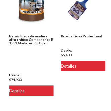
Barniz Pisos de madera
Brocha Goya Profesional
alto tráfico Componente B
1551 Madetec Pintuco
Notice: Undefined index:
Desde:
usuario in
$5,400
/PageGearCloud/www/html/es/dominios/ferreinox.pagegear.co/modul
Detalles
on line 721
Desde:
$74,900
Detalles