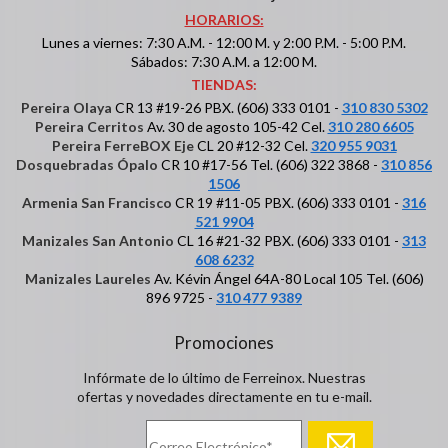
HORARIOS:
Lunes a viernes: 7:30 A.M. - 12:00 M. y 2:00 P.M. - 5:00 P.M.
Sábados: 7:30 A.M. a 12:00 M.
TIENDAS:
Pereira Olaya
CR 13 #19-26 PBX. (606) 333 0101 -
310 830 5302
Pereira Cerritos
Av. 30 de agosto 105-42 Cel.
310 280 6605
Pereira FerreBOX Eje
CL 20 #12-32 Cel.
320 955 9031
Dosquebradas Ópalo
CR 10 #17-56 Tel. (606) 322 3868 -
310 856
1506
Armenia San Francisco
CR 19 #11-05 PBX. (606) 333 0101 -
316
521 9904
Manizales San Antonio
CL 16 #21-32 PBX. (606) 333 0101 -
313
608 6232
Manizales Laureles
Av. Kévin Ángel 64A-80 Local 105 Tel. (606)
896 9725 -
310 477 9389
Promociones
Infórmate de lo último de Ferreinox. Nuestras
ofertas y novedades directamente en tu e-mail.