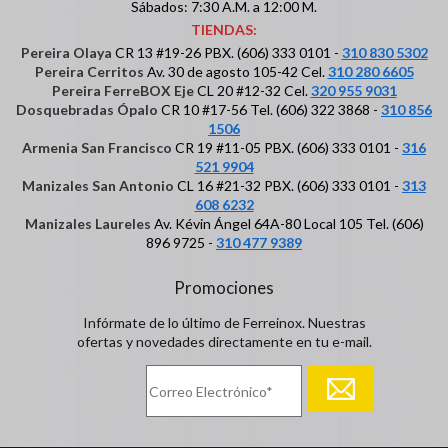
Sábados: 7:30 A.M. a 12:00 M.
TIENDAS:
Pereira Olaya
CR 13 #19-26 PBX. (606) 333 0101 -
310 830 5302
Pereira Cerritos
Av. 30 de agosto 105-42 Cel.
310 280 6605
Pereira FerreBOX Eje
CL 20 #12-32 Cel.
320 955 9031
Dosquebradas Ópalo
CR 10 #17-56 Tel. (606) 322 3868 -
310 856
1506
Armenia San Francisco
CR 19 #11-05 PBX. (606) 333 0101 -
316
521 9904
Manizales San Antonio
CL 16 #21-32 PBX. (606) 333 0101 -
313
608 6232
Manizales Laureles
Av. Kévin Ángel 64A-80 Local 105 Tel. (606)
896 9725 -
310 477 9389
Promociones
Infórmate de lo último de Ferreinox. Nuestras
ofertas y novedades directamente en tu e-mail.