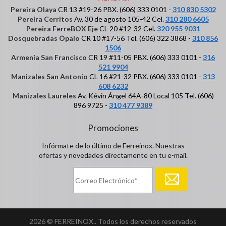
Pereira Olaya
CR 13 #19-26 PBX. (606) 333 0101 -
310 830 5302
Pereira Cerritos
Av. 30 de agosto 105-42 Cel.
310 280 6605
Pereira FerreBOX Eje
CL 20 #12-32 Cel.
320 955 9031
Dosquebradas Ópalo
CR 10 #17-56 Tel. (606) 322 3868 -
310 856
1506
Armenia San Francisco
CR 19 #11-05 PBX. (606) 333 0101 -
316
521 9904
Manizales San Antonio
CL 16 #21-32 PBX. (606) 333 0101 -
313
608 6232
Manizales Laureles
Av. Kévin Ángel 64A-80 Local 105 Tel. (606)
896 9725 -
310 477 9389
Promociones
Infórmate de lo último de Ferreinox. Nuestras
ofertas y novedades directamente en tu e-mail.
2026 © FERREINOX.. Todos los derechos reservados