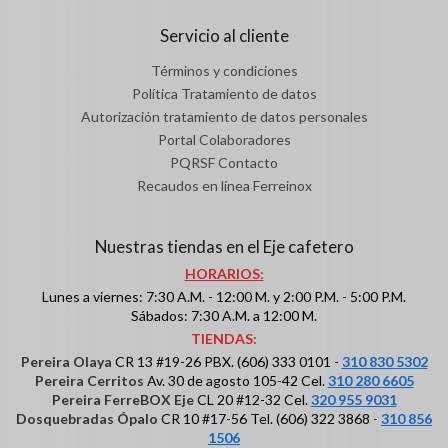
Servicio al cliente
Términos y condiciones
Política Tratamiento de datos
Autorización tratamiento de datos personales
Portal Colaboradores
PQRSF Contacto
Recaudos en línea Ferreinox
Nuestras tiendas en el Eje cafetero
HORARIOS:
Lunes a viernes: 7:30 A.M. - 12:00 M. y 2:00 P.M. - 5:00 P.M.
Sábados: 7:30 A.M. a 12:00 M.
TIENDAS:
Pereira Olaya
CR 13 #19-26 PBX. (606) 333 0101 -
310 830 5302
Pereira Cerritos
Av. 30 de agosto 105-42 Cel.
310 280 6605
Pereira FerreBOX Eje
CL 20 #12-32 Cel.
320 955 9031
Dosquebradas Ópalo
CR 10 #17-56 Tel. (606) 322 3868 -
310 856
1506