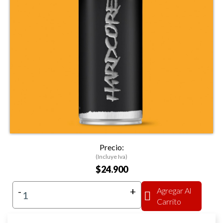
Precio:
(Incluye Iva)
$24.900
-
+
Agregar Al
Carrito