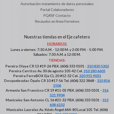
Autorización tratamiento de datos personales
Portal Colaboradores
PQRSF Contacto
Recaudos en línea Ferreinox
Nuestras tiendas en el Eje cafetero
HORARIOS:
Lunes a viernes: 7:30 A.M. - 12:00 M. y 2:00 P.M. - 5:00 P.M.
Sábados: 7:30 A.M. a 12:00 M.
TIENDAS:
Pereira Olaya
CR 13 #19-26 PBX. (606) 333 0101 -
310 830 5302
Pereira Cerritos
Av. 30 de agosto 105-42 Cel.
310 280 6605
Pereira FerreBOX Eje
CL 20 #12-32 Cel.
320 955 9031
Dosquebradas Ópalo
CR 10 #17-56 Tel. (606) 322 3868 -
310 856
1506
Armenia San Francisco
CR 19 #11-05 PBX. (606) 333 0101 -
316
521 9904
Manizales San Antonio
CL 16 #21-32 PBX. (606) 333 0101 -
313
608 6232
Manizales Laureles
Av. Kévin Ángel 64A-80 Local 105 Tel. (606)