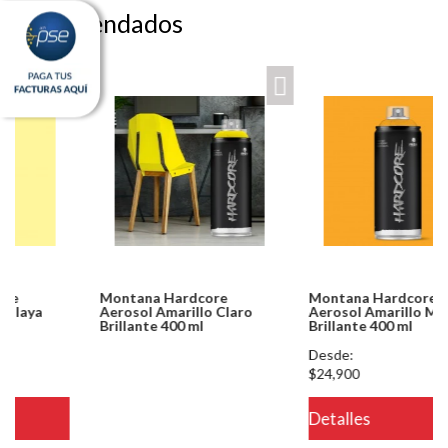
Recomendados
Montana Hardcore
Montana Hardcore
Aerosol Amarillo Claro
Aerosol Amarillo Medio
Brillante 400 ml
Brillante 400 ml
Notice: Undefined index:
Desde:
usuario in
$24,900
/PageGearCloud/www/html/es/dominios/ferreinox.pagegear.co/modul
Detalles
on line 721