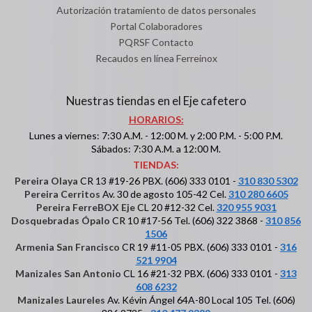
Autorización tratamiento de datos personales
Portal Colaboradores
PQRSF Contacto
Recaudos en línea Ferreinox
Nuestras tiendas en el Eje cafetero
HORARIOS:
Lunes a viernes: 7:30 A.M. - 12:00 M. y 2:00 P.M. - 5:00 P.M.
Sábados: 7:30 A.M. a 12:00 M.
TIENDAS:
Pereira Olaya
CR 13 #19-26 PBX. (606) 333 0101 -
310 830 5302
Pereira Cerritos
Av. 30 de agosto 105-42 Cel.
310 280 6605
Pereira FerreBOX Eje
CL 20 #12-32 Cel.
320 955 9031
Dosquebradas Ópalo
CR 10 #17-56 Tel. (606) 322 3868 -
310 856
1506
Armenia San Francisco
CR 19 #11-05 PBX. (606) 333 0101 -
316
521 9904
Manizales San Antonio
CL 16 #21-32 PBX. (606) 333 0101 -
313
608 6232
Manizales Laureles
Av. Kévin Ángel 64A-80 Local 105 Tel. (606)