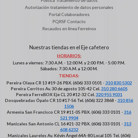
Política Tratamiento de datos
Autorización tratamiento de datos personales
Portal Colaboradores
PQRSF Contacto
Recaudos en línea Ferreinox
Nuestras tiendas en el Eje cafetero
HORARIOS:
Lunes a viernes: 7:30 A.M. - 12:00 M. y 2:00 P.M. - 5:00 P.M.
Sábados: 7:30 A.M. a 12:00 M.
TIENDAS:
Pereira Olaya
CR 13 #19-26 PBX. (606) 333 0101 -
310 830 5302
Pereira Cerritos
Av. 30 de agosto 105-42 Cel.
310 280 6605
Pereira FerreBOX Eje
CL 20 #12-32 Cel.
320 955 9031
Dosquebradas Ópalo
CR 10 #17-56 Tel. (606) 322 3868 -
310 856
1506
Armenia San Francisco
CR 19 #11-05 PBX. (606) 333 0101 -
316
521 9904
Manizales San Antonio
CL 16 #21-32 PBX. (606) 333 0101 -
313
608 6232
Manizales Laureles
Av. Kévin Ángel 64A-80 Local 105 Tel. (606)