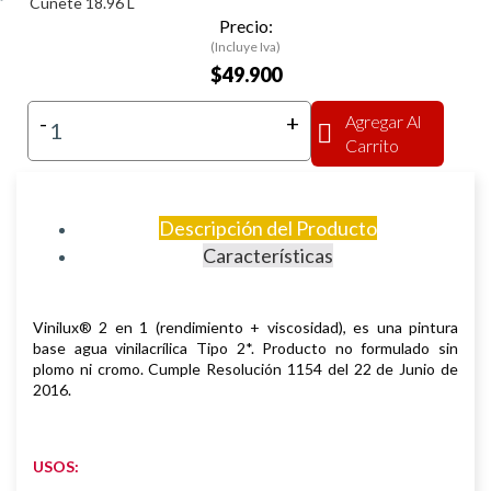
Cuñete 18.96 L
Precio:
(Incluye Iva)
$49.900
-
+
Agregar Al
Carrito
Descripción del Producto
Características
Vinilux® 2 en 1 (rendimiento + viscosidad), es una pintura
base agua
vinilacrílica Tipo 2*. Producto no formulado sin
plomo ni cromo.
Cumple Resolución 1154 del 22 de Junio de
2016.
USOS: